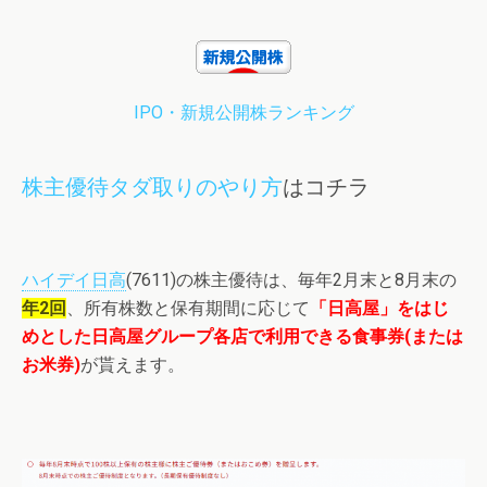
IPO・新規公開株ランキング
株主優待タダ取りのやり方
はコチラ
ハイデイ日高
(7611)の株主優待は、毎年2月末と8月末の
年2回
、所有株数と保有期間に応じて
「日高屋」をはじ
めとした日高屋グループ各店で利用できる食事券(または
お米券)
が貰えます。