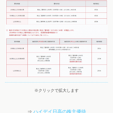
※クリックで拡大します
⇒
ハイデイ日高の株主優待