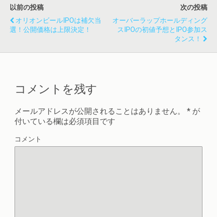
以前の投稿
次の投稿
オリオンビールIPOは補欠当
オーバーラップホールディング
選！公開価格は上限決定！
スIPOの初値予想とIPO参加ス
タンス！
コメントを残す
メールアドレスが公開されることはありません。
*
が
付いている欄は必須項目です
コメント