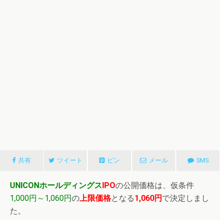
共有
ツイート
ピン
メール
SMS
UNICONホールディングス
IPO
の公開価格は、仮条件
1,000円～1,060円
の
上限価格
となる
1,060円
で決定しまし
た。