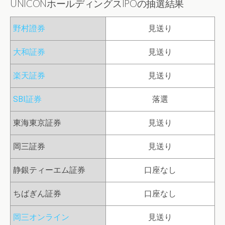
UNICONホールディングスIPOの抽選結果
野村證券
見送り
大和証券
見送り
楽天証券
見送り
SBI証券
落選
東海東京証券
見送り
岡三証券
見送り
静銀ティーエム証券
口座なし
ちばぎん証券
口座なし
岡三オンライン
見送り