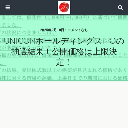
2025年9月18日 • コメントなし
UNICONホールディングスIPOの
抽選結果！公開価格は上限決
定！