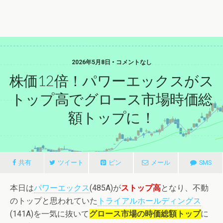
2026年5月8日 • コメントなし
株価12倍！パワーエックスがス
トップ高でグロース市場時価総
額トップに！
共有
ツイート
ピン
メール
SMS
本日は
パワーエックス
(485A)が
ストップ高
となり、不動
のトップと思われていた
トライアルホールディングス
(141A)を一気に抜いて
グロース市場の時価総額トップ
に