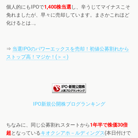
個人的にもIPOで
1,400株当選
し、辛うじてマイナスこそ
免れましたが、早々に売却しています。まさかこれほど
化けるとは…。
⇒
当選IPOのパワーエックスを売却！初値公募割れから
ストップ高！マジか！(＞＜)
IPO新規公開株ブログランキング
ちなみに、同じ公募割れスタートから
1年半で株価30倍
超
となっている
キオクシアホ－ルディングス
(本日付けで