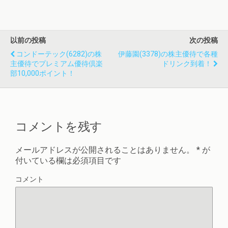
以前の投稿
次の投稿
コンドーテック(6282)の株
伊藤園(3378)の株主優待で各種
主優待でプレミアム優待倶楽
ドリンク到着！
部10,000ポイント！
コメントを残す
メールアドレスが公開されることはありません。
*
が
付いている欄は必須項目です
コメント