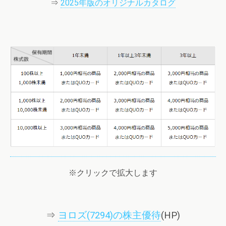
⇒
2025年版のオリジナルカタログ
※クリックで拡大します
⇒
ヨロズ(7294)の株主優待
(HP)