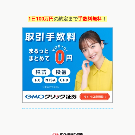
1日100万円
の約定まで
手数料無料
！